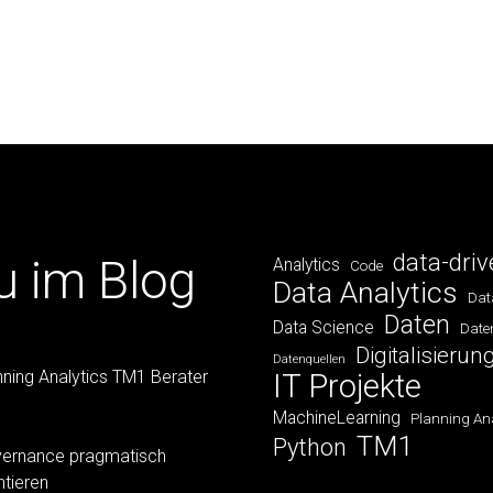
data-driv
u im Blog
Analytics
Code
Data Analytics
Dat
Daten
Data Science
Date
Digitalisierun
Datenquellen
nning Analytics TM1 Berater
IT Projekte
MachineLearning
Planning Ana
TM1
Python
ernance pragmatisch
tieren