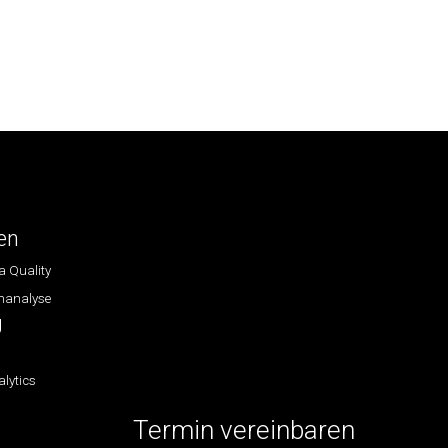
en
a Quality
nanalyse
g
lytics
Termin vereinbaren