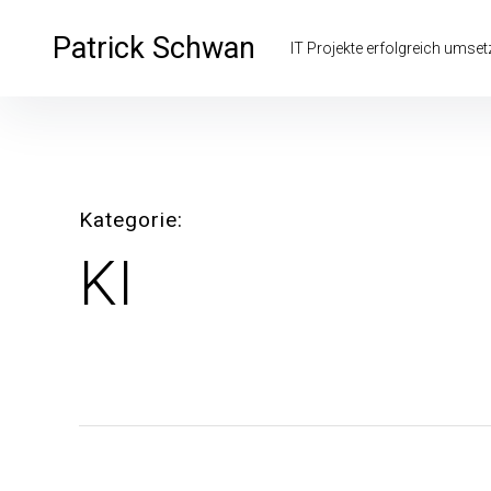
Inhalte
überspringen
Patrick Schwan
IT Projekte erfolgreich umse
Kategorie
KI